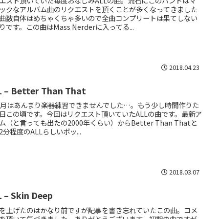
エスト頂いていた毎度おなじみALLの曲。流石にこのバンドはマ
ックなアルバム曲のリクエストを頂くことが多くなってきました
曲数自体はめちゃくちゃ多いので全曲コンプリートは果てしない
りです。この曲はMass Nerderに入ってる...
2018.04.23
 – Better Than That
2月はあんまり楽器練習できませんでした…。もう少し時間作りた
日この頃です。今回はリクエスト頂いていたALLの曲です。最新ア
ム（と言っても出たの2000年くらい）からBetter Than Thatと
2分程度のALLらしいポッ...
2018.03.07
 – Skin Deep
を上げたのはかなり前ですが記事を書き忘れていたこの曲。コメ
を頂いて気づきました。ありがとうございます。初期の曲ですが