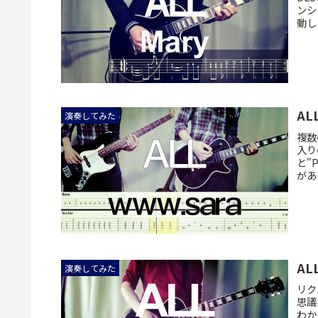
ンシ
動し
AL
演奏してみた
複数
入り
と"
があ
ALL
演奏してみた
リク
思議
わか