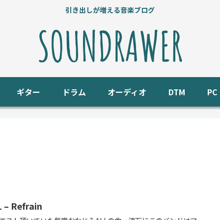
引き出しが増える音楽ブログ
ギター
ドラム
オーディオ
DTM
P
 – Refrain