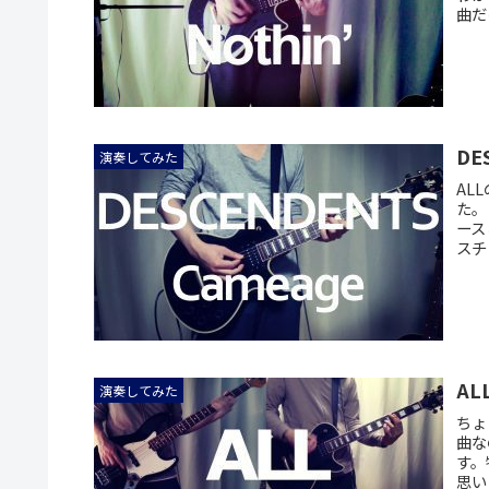
曲だ
DE
演奏してみた
AL
た。
ース
スチ
ALL
演奏してみた
ちょ
曲な
す。
思い