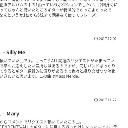
正直アルバムの中の1曲っていうポジションでしたが、今回弾くに
ってちゃんと聴いたところギターが特徴的でかっこよかったで
なんというか1弦から6弦まで満遍なく使ってフレーズ...
2017.12.02
 – Silly Me
頂いていた曲です。けっこうALL関連のリクエストがたまってい
で早くお応えしたい気持ちはあるのですが、同じバンドばっかり
てやるとギター練習的に偏りがあるので色々と織り交ぜつつ消化
いきたいと思います。この曲はMass Nerde...
2017.11.22
 – Mary
からコメントでリクエスト頂いていたこの曲。
SCENDENTS/ALLのギターに注目するきっかけになった曲です。テ