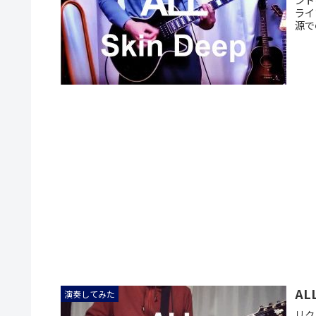
ライ
源で
ALL
演奏してみた
リク