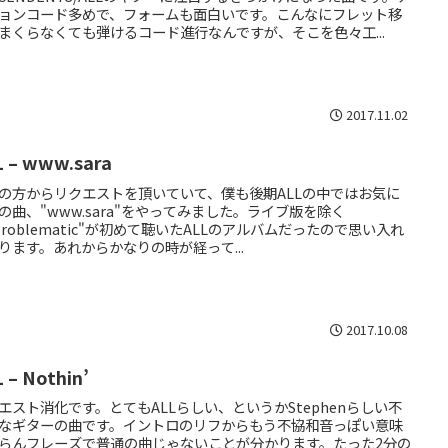
ョンコード多めで、フォームも面白いです。こんなにフレット移
まくらなくても弾けるコード進行なんですが、そこを色々工...
2017.11.02
L – www.sara
の方からリクエストを頂いていて、僕も後期ALLの中ではお気に
の曲、"www.sara"をやってみました。ライブ版を除く
Problematic"が初めて聴いたALLのアルバムだったので思い入れ
ります。あれからかなりの時が経って...
2017.10.08
 – Nothin’
エスト消化です。とてもALLらしい、というかStephenらしい不
なギターの曲です。イントロのリフからもう不協和音っぽい意味
らんフレーズで普通の曲じゃないことが分かります。たった2分の