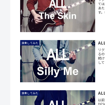
ては
あた
す。
ALL
演奏してみた
リク
るの
続け
して
ALL
演奏してみた
以前
DE