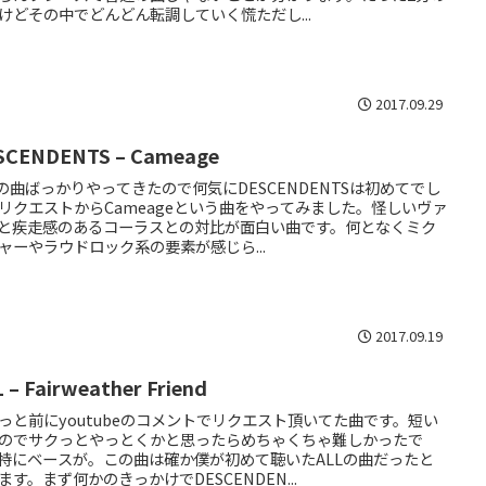
けどその中でどんどん転調していく慌ただし...
2017.09.29
SCENDENTS – Cameage
Lの曲ばっかりやってきたので何気にDESCENDENTSは初めてでし
リクエストからCameageという曲をやってみました。怪しいヴァ
と疾走感のあるコーラスとの対比が面白い曲です。何となくミク
ャーやラウドロック系の要素が感じら...
2017.09.19
 – Fairweather Friend
っと前にyoutubeのコメントでリクエスト頂いてた曲です。短い
のでサクっとやっとくかと思ったらめちゃくちゃ難しかったで
特にベースが。この曲は確か僕が初めて聴いたALLの曲だったと
ます。まず何かのきっかけでDESCENDEN...