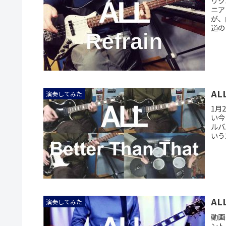
リク
ニア
が、
道の
ALL
演奏してみた
1月
い今
ルバ
いう
ALL
演奏してみた
動画
ント