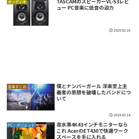
TASCAMのスピーカーVL-S3レビ
オーディオ
ュー PC音楽に低音の迫力
2020.03.16
僕とナンバーガール 洋楽至上主
音楽まとめ
義者の思想を破壊したバンドにつ
いて
2019.03.14
高水準4K43インチモニターなら
PC・ガジェット
これ AcerのET430で快適ワーク
スペースを手に入れる