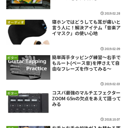
2019.02.28
寝ホンではどうしても耳が痛いと
オーディオ
言う人に！解決アイテム「音楽ア
イマスク」の使い心地
2019.02.09
簡単両手タッピング練習～右手で
ギター
もルート(ベース音)を押さえて自
由なフレーズを作ってみる～
2019.02.03
コスパ最強のマルチエフェクター
ギター
ZOOM G5nの欠点をあえて語って
みる
2018.10.07
右手と左手の前後が入れ替わる両