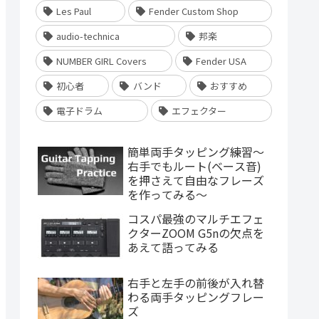
Les Paul
Fender Custom Shop
audio-technica
邦楽
NUMBER GIRL Covers
Fender USA
初心者
バンド
おすすめ
電子ドラム
エフェクター
簡単両手タッピング練習～
右手でもルート(ベース音)
を押さえて自由なフレーズ
を作ってみる～
コスパ最強のマルチエフェ
クターZOOM G5nの欠点を
あえて語ってみる
右手と左手の前後が入れ替
わる両手タッピングフレー
ズ